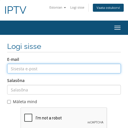
IPTV
Estonian
Logi sisse
Vaata ostukorvi
Lülit
navig
Logi sisse
E-mail
Salasõna
Mäleta mind