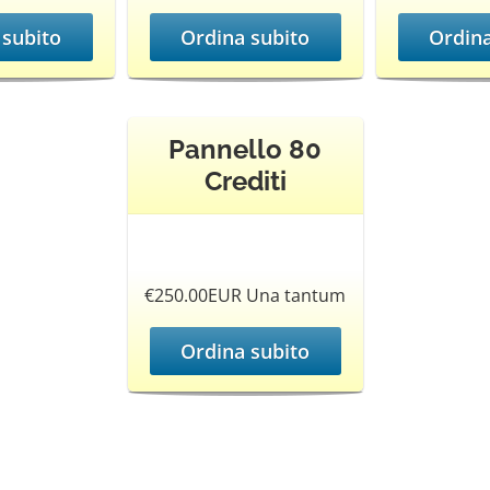
 subito
Ordina subito
Ordina
Pannello 80
Crediti
€250.00EUR Una tantum
Ordina subito