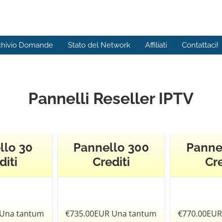
chivio Domande
Stato del Network
Affiliati
Contattaci!
Pannelli Reseller IPTV
llo 30
Pannello 300
Panne
diti
Crediti
Cre
 Una tantum
€735.00EUR Una tantum
€770.00EUR