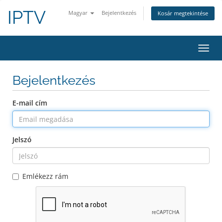
IPTV
Magyar
Bejelentkezés
Kosár megtekintése
Váltá
a
navig
Bejelentkezés
E-mail cím
Jelszó
Emlékezz rám