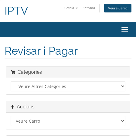
IPTV
Català
Entrada
Veure Carro
Canv
la
nave
Revisar i Pagar
Categories
Accions