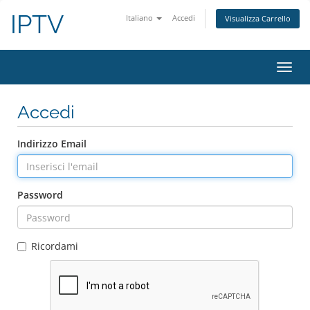
IPTV
Italiano
Accedi
Visualizza Carrello
Attiv
Navi
Accedi
Indirizzo Email
Password
Ricordami