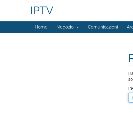
IPTV
Home
Negozio
Comunicazioni
Ar
Ha
so
In