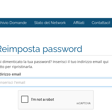
chivio Domande
Stato del Network
Affiliati
Contattaci!
Reimposta password
i dimenticato la tua password? Inserisci il tuo indirizzo email qui
tto per ripristinarla.
dirizzo email