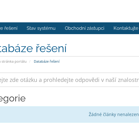
e řešení
Stav systému
Obchodní zástupci
Kontaktujte
tabáze řešení
stránka portálu
Databáze řešení
egorie
Žádné články nenalezen