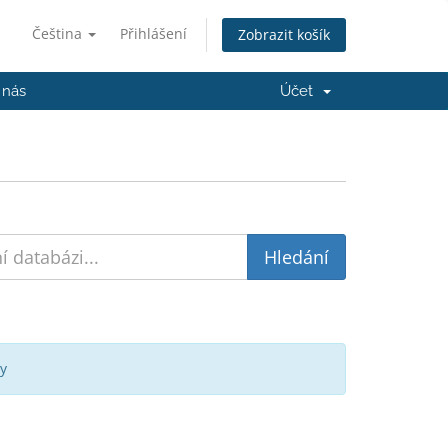
Čeština
Přihlášení
Zobrazit košík
 nás
Účet
y