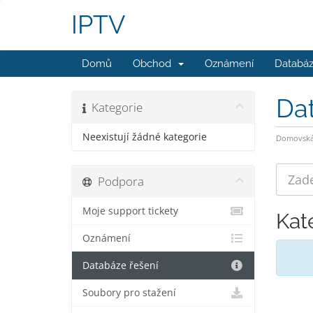
IPTV
Domů
Obchod
Oznámení
Databáz
Da
Kategorie
Neexistují žádné kategorie
Domovská 
Podpora
Moje support tickety
Kat
Oznámení
Databáze řešení
Soubory pro stažení