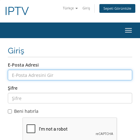
IPTV
Türkçe
Giriş
Sepeti Görüntüle
Gezi
değiş
Giriş
E-Posta Adresi
Şifre
Beni hatırla