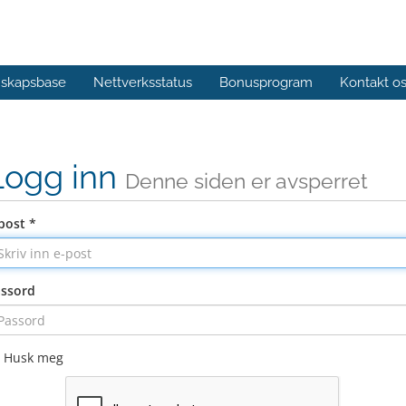
skapsbase
Nettverksstatus
Bonusprogram
Kontakt o
Logg inn
Denne siden er avsperret
post *
ssord
Husk meg