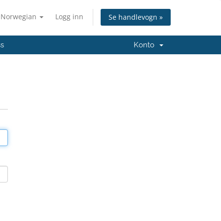
Norwegian
Logg inn
Se handlevogn »
ss
Konto