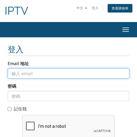
IPTV
中文
登入
查看購物車
切
換
導
登入
覽
Email 地址
密碼
記住我